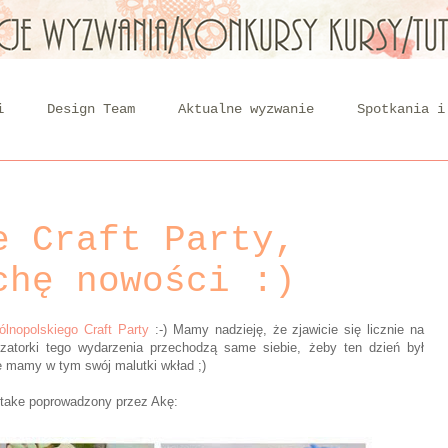
i
Design Team
Aktualne wyzwanie
Spotkania i
e Craft Party,
chę nowości :)
ólnopolskiego Craft Party
:-) Mamy nadzieję, że zjawicie się licznie na
izatorki tego wydarzenia przechodzą same siebie, żeby ten dzień był
e mamy w tym swój malutki wkład ;)
take poprowadzony przez Akę: