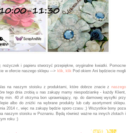
nożyczek i papieru stworzyć przepiękne, oryginalne kwiatki. Pomocne
cie w ofercie naszego sklepu --->
klik, klik
Pod okiem Ani będziecie mogli
as na naszym stoisku z produktami, które dobrze znacie z
naszego
które tego dnia zrobią u nas zakupy mamy niespodziankę - każdy Klient,
tę min. 40 zł otrzyma bon uprawniający, np. do darmowej wysyłki przy
pie albo do zniżki na wybrane produkty lub cały asortyment sklepu.
nia 2014 r., więc na zakupy będzie sporo czasu ;) Wszystkie bony poza
a naszym stoisku w Poznaniu. Będą również ważne na innych zlotach i
tym roku :)